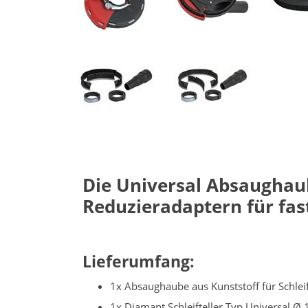
Die Universal Absaughaub
Reduzieradaptern für fas
Lieferumfang:
1x Absaughaube aus Kunststoff für Schle
1x Diamant Schleifteller Typ Universal 