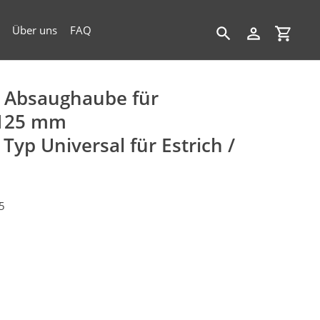
Über uns
FAQ
Suchen
Einloggen
Einkau
 Absaughaube für
 125 mm
r Typ Universal für Estrich /
5