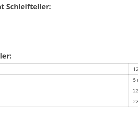
Schleifteller:
ler:
1
5
2
2