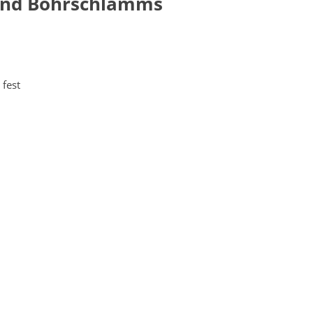
 und Bohrschlamms
 fest