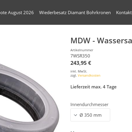
ote August 2026
Wiederbesatz Diamant Bohrkronen
Kontakt
MDW - Wassers
Artikelnummer
7WSR350
243,95 €
inkl. MwSt.
zzgl.
Versandkosten
Lieferzeit max. 4 Tage
Innendurchmesser