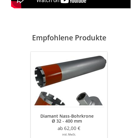
Empfohlene Produkte
Diamant
Nass-
Bohrkrone
Ø
32
-
400
mm
NL
300
Diamant Nass-Bohrkrone
mm
Ø 32 - 400 mm
-
NL 300 mm - 450 mm
450
ab 62,00 €
Typ Matrix "Der Problemlöser"
mm
inkl. MwSt.