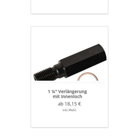
Typ
Matrix
"Der
Problemlöser"
1
¼″
Verlängerung
mit
Innenloch
Nutzlänge
100
-
500
mm
1 ¼″ Verlängerung
mit Innenloch
Nutzlänge 100 - 500 mm
ab 18,15 €
inkl. MwSt.