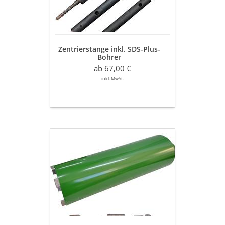
Zentrierstange inkl. SDS-Plus-
Bohrer
ab 67,00 €
inkl. MwSt.
Diamant
Trocken-
Bohrkrone
Ø
42
mm
-
202
mm
Nutzlänge