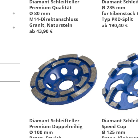
Diamant Schleifteller
Diamant Schlei
Premium Qualität
Ø 235 mm
Ø 80 mm
für Eibenstock 
M14-Direktanschluss
Typ PKD-Split
Granit, Naturstein
ab 190,40 €
ab 43,90 €
Diamant Schleifteller
Diamant Schleif
Premium Doppelreihig
Speed Cup
Ø 100 mm
Ø 125 mm
Beton, Estrich
Beton, Klebere