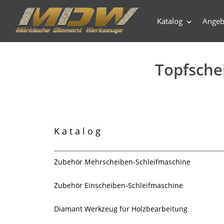
Direkt
zum
Katalog
Angeb
Inhalt
S
Topfsche
a
m
m
Katalog
l
u
Zubehör Mehrscheiben-Schleifmaschine
n
Zubehör Einscheiben-Schleifmaschine
g
Diamant Werkzeug für Holzbearbeitung
: