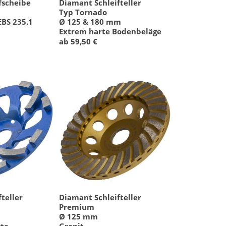
fscheibe
Diamant Schleifteller
Typ Tornado
EBS 235.1
Ø 125 & 180 mm
Extrem harte Bodenbeläge
ab 59,50 €
teller
Diamant Schleifteller
Premium
Ø 125 mm
ste
Granit