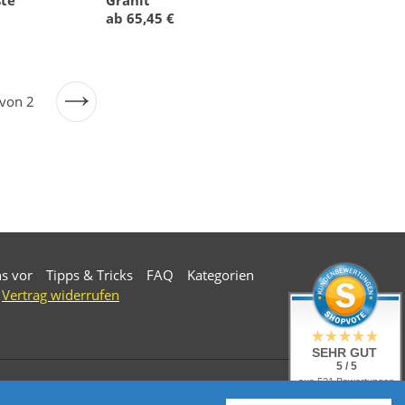
ab 65,45 €
 von 2
Nächste
Seite
ns vor
Tipps & Tricks
FAQ
Kategorien
Vertrag widerrufen
SEHR GUT
5 / 5
aus 521 Bewertungen
bei: ebay.de,