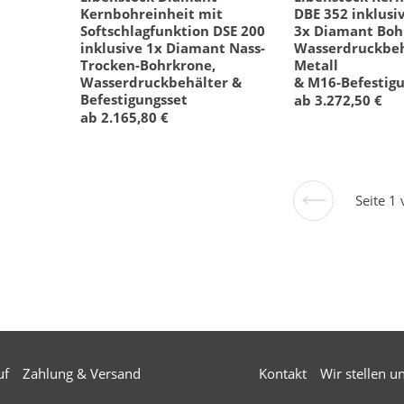
Kernbohreinheit mit
DBE 352 inklusi
Softschlagfunktion DSE 200
3x Diamant Boh
inklusive 1x Diamant Nass-
Wasserdruckbeh
Trocken-Bohrkrone,
Metall
Wasserdruckbehälter &
& M16-Befestig
Befestigungsset
ab 3.272,50 €
ab 2.165,80 €
Seite 1
Vorherige
Seite
uf
Zahlung & Versand
Kontakt
Wir stellen u