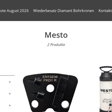
ote August 2026
Wiederbesatz Diamant Bohrkronen
Kontakt
S
Mesto
a
2 Produkte
m
m
l
u
n
g
: